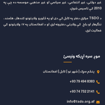
غیر دولتي، غیر انتفاعي، غیر سیاسي او غیر مذهبي موسسه ده چې په
2010 کې تاسیس شوې.
د TSDO مرکزي دفتر په کابل کې دی او په څلورو ولایتونو کندهار، هلمند،
ننګرهار او بلخ کې ولایتي دفترونه لري او د افغانستان په ۱۷ ولایتونو کي
فعالیت لري.
موږ سره اړیکه ونیسئ
پنځم سړک | شهر نو | کابل | افغانستان
8383 494 79 93+
2141 752 74 93+
info@tsdo.org.af