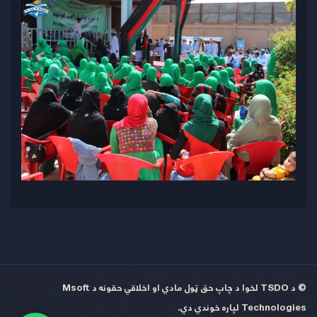
© د TSDO لخوا د چاپ حق ټول مادي او اخلاقي حقونه د
Msoft
Technologies
لپاره خوندي دي.