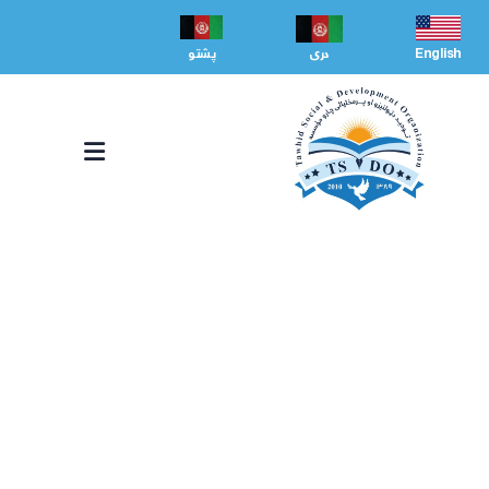
English
دری
پشتو
بیړنۍ نغدي مرسته
روڼتیا او حساب ورکونه ده زموږ د غوره خدماتو وړاندې کولو اساس.