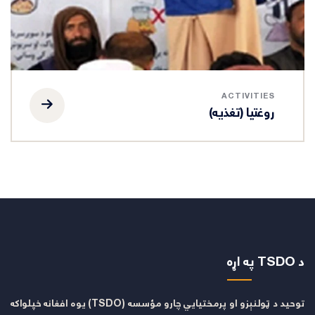
ACTIVITIES
د حرفوي زده کړو پروګرام (VTP)
د TSDO په اړه
توحید د ټولنېزو او پرمختیايي چارو مؤسسه (TSDO) یوه افغانه خپلواکه