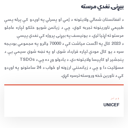
بیړنۍ نغدي مرسته
د افغانستان شمالي ولایتونه د ژمي او پسرلي په اوږدو کې پرله پسې
طبیعي ناورینونه تجربه کوي، چې د زیانمن شویو خلکو لپاره عاجلو
مرستو ته اړتیا لري. د یونیسف په بیړنۍ پروژه کې نغدي پیسې
د 2023 کال په اګست میاشت کې د 70000 ډالرو په مجموعي بودیجه
سره د یو کال مودې لپاره قرارداد شوی او په نښه شوي سیمې یې د
پنجشیر او کاپیسا ولایتونه دي. د یادولو وړ ده چې د TSDOs
مسؤلیت دا و چې د زیانمننې ارزونه او ځواب د 24 ساعتونو په اوږدو
کې د ناورین څخه وروسته ترسره کړي.
ډونر
UNICEF