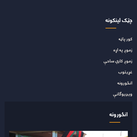
چټک لینکونه
کور پاڼه
زموږ په اړه
زموږ کاري ساحې
غړیتوب
انځورونه
ویډیوګانې
انځورونه