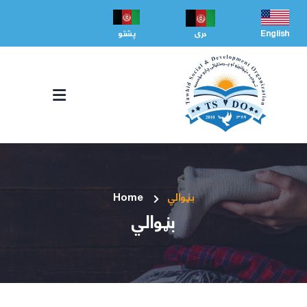
English
دری
پشتو
بڼوالي
Home
بڼوالي