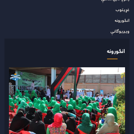
غړیتوب
انځورونه
ویډیوګانې
انځورونه