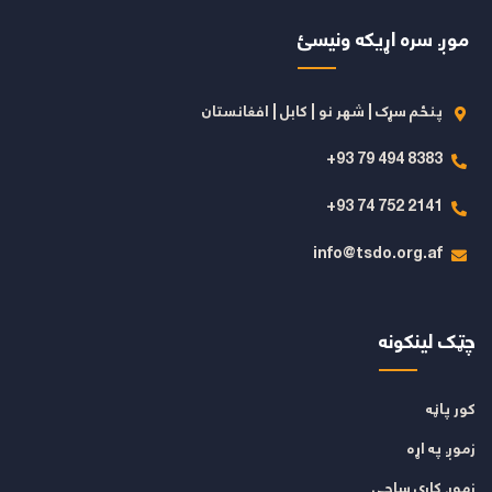
موږ سره اړیکه ونیسئ
پنځم سړک | شهر نو | کابل | افغانستان
8383 494 79 93+
2141 752 74 93+
info@tsdo.org.af
چټک لینکونه
کور پاڼه
زموږ په اړه
زموږ کاري ساحې