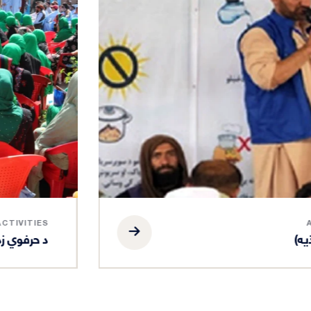
ACTIVITIES
د حرفوي زده کړو پروګرام (VTP)