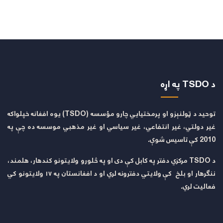
د TSDO په اړه
توحید د ټولنېزو او پرمختیايي چارو مؤسسه (TSDO) یوه افغانه خپلواکه
غیر دولتي، غیر انتفاعي، غیر سیاسي او غیر مذهبي موسسه ده چې په
2010 کې تاسیس شوې.
د TSDO مرکزي دفتر په کابل کې دی او په څلورو ولایتونو کندهار، هلمند،
ننګرهار او بلخ کې ولایتي دفترونه لري او د افغانستان په ۱۷ ولایتونو کي
فعالیت لري.