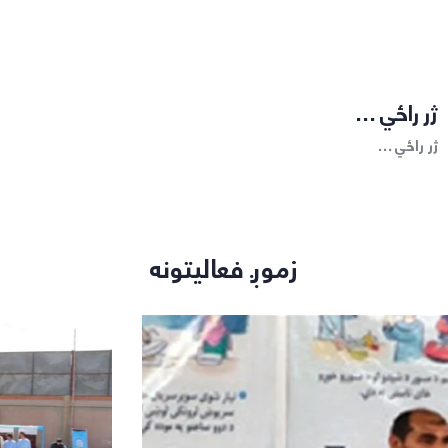
ژر راځي ...
ژر راځي …
زموږ فعالیتونه